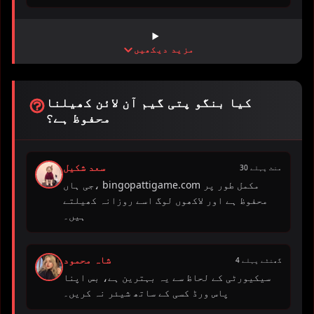
مزید دیکھیں
کیا بنگو پتی گیم آن لائن کھیلنا
محفوظ ہے؟
سعد شکیل
30 منٹ پہلے
جی ہاں، bingopattigame.com مکمل طور پر
محفوظ ہے اور لاکھوں لوگ اسے روزانہ کھیلتے
ہیں۔
شاہ محمود
4 گھنٹے پہلے
سیکیورٹی کے لحاظ سے یہ بہترین ہے، بس اپنا
پاس ورڈ کسی کے ساتھ شیئر نہ کریں۔