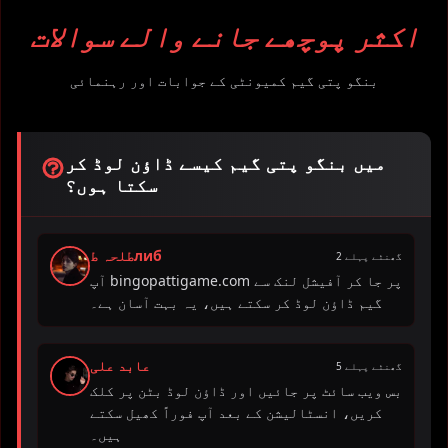
اکثر پوچھے جانے والے سوالات
بنگو پتی گیم کمیونٹی کے جوابات اور رہنمائی
میں بنگو پتی گیم کیسے ڈاؤن لوڈ کر
سکتا ہوں؟
طلحہ طлиб
2 گھنٹے پہلے
آپ bingopattigame.com پر جا کر آفیشل لنک سے
گیم ڈاؤن لوڈ کر سکتے ہیں، یہ بہت آسان ہے۔
عابد علی
5 گھنٹے پہلے
بس ویب سائٹ پر جائیں اور ڈاؤن لوڈ بٹن پر کلک
کریں، انسٹالیشن کے بعد آپ فوراً کھیل سکتے
ہیں۔