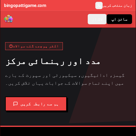
bingopattigame.com
زبان منتخب کریں
سائن اپ
لاگ ان
اکثر پوچھے گئے سوالات
مدد اور رہنمائی مرکز
گیمز، ادائیگیوں، سیکیورٹی اور سپورٹ کے بارے
میں اپنے تمام سوالات کے جوابات یہاں تلاش کریں۔
ہم سے رابطہ کریں