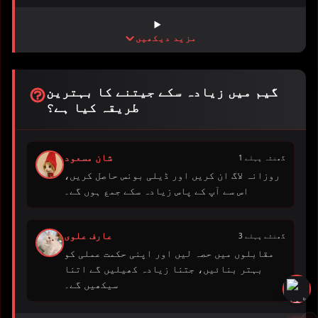
مزید دیکھیں
گیم میں زیادہ سکے جیتنے کا بہترین
طریقہ کیا ہے؟
شان مسعود
1 گھنٹہ پہلے
روزانہ لاگ ان کریں اور ڈیلی بونس حاصل کریں،
اس سے آپ کے پاس زیادہ سکے جمع ہوں گے۔
عارف علوی
3 گھنٹے پہلے
مقابلوں میں حصہ لیں اور اپنی حکمت عملی کو
بہتر بنائیں، جتنا زیادہ کھیلیں گے اتنا
سیکھیں گے۔